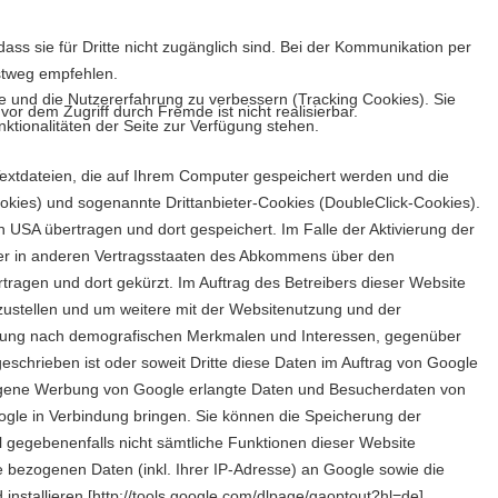
ss sie für Dritte nicht zugänglich sind. Bei der Kommunikation per
ostweg empfehlen.
te und die Nutzererfahrung zu verbessern (Tracking Cookies). Sie
vor dem Zugriff durch Fremde ist nicht realisierbar.
ktionalitäten der Seite zur Verfügung stehen.
Textdateien, die auf Ihrem Computer gespeichert werden und die
okies) und sogenannte Drittanbieter-Cookies (DoubleClick-Cookies).
USA übertragen und dort gespeichert. Im Falle der Aktivierung der
oder in anderen Vertragsstaaten des Abkommens über den
tragen und dort gekürzt. Im Auftrag des Betreibers dieser Website
ustellen und um weitere mit der Websitenutzung und der
istung nach demografischen Merkmalen und Interessen, gegenüber
eschrieben ist oder soweit Dritte diese Daten im Auftrag von Google
zogene Werbung von Google erlangte Daten und Besucherdaten von
oogle in Verbindung bringen. Sie können die Speicherung der
l gegebenenfalls nicht sämtliche Funktionen dieser Website
 bezogenen Daten (inkl. Ihrer IP-Adresse) an Google sowie die
nstallieren [
http://tools.google.com/dlpage/gaoptout?hl=de
].