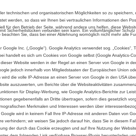
r technischen und organisatorischen Möglichkeiten so zu speichern, da
istet werden, so dass wir Ihnen bei vertraulichen Informationen den P
ell für den Betrieb der Seite, während andere uns helfen, diese Websi
 mit Sicherheitslücken
sein kann. Ein vollumfänglicher Schutz 
verbunden
 beachten Sie, dass bei einer Ablehnung womöglich nicht mehr alle Fun
 Google Inc. („Google“). Google Analytics verwendet sog. „Cookies“, 
ei handelt es sich um Cookies von Google selbst (Google Analytics-Co
dieser Website werden in der Regel an einen Server von Google in den 
Google jedoch innerhalb von Mitgliedstaaten der Europäischen Union 
wird die volle IP-Adresse an einen Server von Google in den USA über
ebsite auszuwerten, um
über die Websiteaktivitäten zusammenz
Berichte
unktionen für Display-Werbung, wie Google Analytics-Berichte zur Le
onen gegebenenfalls an Dritte übertragen, sofern dies gesetzlich vorg
h demografischen Merkmalen und Interessen werden über interessenbe
t. Google wird in keinem Fall Ihre IP-Adresse mit anderen Daten von G
e verhindern; wir weisen Sie jedoch darauf hin, dass Sie in diesem Fal
sung der durch das Cookie erzeugten und auf Ihre Nutzung der Website
nter dem folgenden Link verfügbare Browser-Plugin herunterladen und i