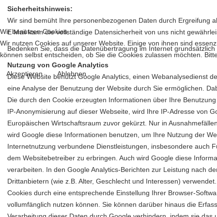
Sicherheitshinweis:
Wir sind bemüht Ihre personenbezogenen Daten durch Ergreifung alle
Wir benutzen Cookies
E Mail kann die vollständige Datensicherheit von uns nicht gewährle
Wir nutzen Cookies auf unserer Website. Einige von ihnen sind essenzi
Bedenken Sie, dass die Datenübertragung im Internet grundsätzlich
können selbst entscheiden, ob Sie die Cookies zulassen möchten. Bitte
Nutzung von Google Analytics
Akzeptieren
Ablehnen
Diese Website benutzt Google Analytics, einen Webanalysedienst der
eine Analyse der Benutzung der Website durch Sie ermöglichen. Dab
Die durch den Cookie erzeugten Informationen über Ihre Benutzung 
IP-Anonymisierung auf dieser Webseite, wird Ihre IP-Adresse von 
Europäischen Wirtschaftsraum zuvor gekürzt. Nur in Ausnahmefällen 
wird Google diese Informationen benutzen, um Ihre Nutzung der W
Internetnutzung verbundene Dienstleistungen, insbesondere auch F
dem Websitebetreiber zu erbringen. Auch wird Google diese Informati
verarbeiten. In den Google Analytics-Berichten zur Leistung nac
Drittanbietern (wie z.B. Alter, Geschlecht und Interessen) verwende
Cookies durch eine entsprechende Einstellung Ihrer Browser-Softwar
vollumfänglich nutzen können. Sie können darüber hinaus die Erfas
Verarbeitung dieser Daten durch Google verhindern, indem sie das u