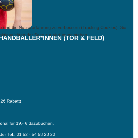
te und die Nutzererfahrung zu verbessern (Tracking Cookies). Sie
ktionalitäten der Seite zur Verfügung stehen.
HANDBALLER*INNEN (TOR & FELD)
12€ Rabatt)
nal für 19,- € dazubuchen.
der Tel.: 01 52 - 54 58 23 20