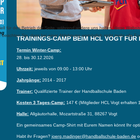
ell für den Betrieb der Seite, während andere uns helfen, diese Websi
 beachten Sie, dass bei einer Ablehnung womöglich nicht mehr alle Fun
TRAININGS-CAMP BEIM HCL VOGT FÜR 
Termin Winter-Camp:
28. bis 30.12.2026
Uhrzeit:
jeweils von 09:00 - 13:00 Uhr
Jahrgänge:
2014 - 2017
Trainer:
Qualifizierte Trainer der Handballschule Baden
Kosten 3 Tages-Camp:
147 € (Mitglieder HCL Vogt erhalten 
Halle:
Allgäutorhalle, Mozartstraße 31, 88267 Vogt
Ein gemeinsames Camp-Shirt mit Eurem Namen könnt Ihr optio
Habt ihr Fragen?
joerg.madinger@handballschule-baden.de
o