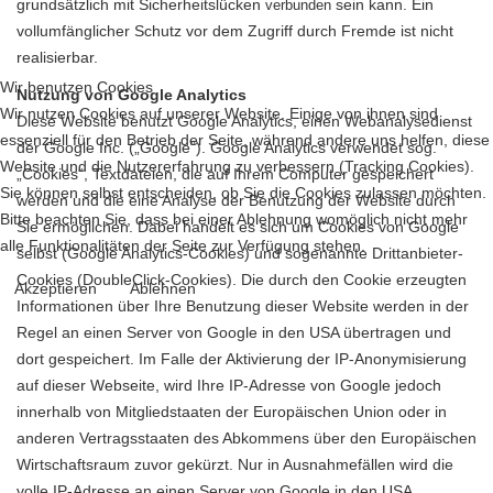
grundsätzlich mit Sicherheitslücken
sein kann. Ein
verbunden
vollumfänglicher Schutz vor dem Zugriff durch Fremde ist nicht
realisierbar.
Wir benutzen Cookies
Nutzung von Google Analytics
Wir nutzen Cookies auf unserer Website. Einige von ihnen sind
Diese Website benutzt Google Analytics, einen Webanalysedienst
essenziell für den Betrieb der Seite, während andere uns helfen, diese
der Google Inc. („Google“). Google Analytics verwendet sog.
Website und die Nutzererfahrung zu verbessern (Tracking Cookies).
„Cookies“, Textdateien, die auf Ihrem Computer gespeichert
Sie können selbst entscheiden, ob Sie die Cookies zulassen möchten.
werden und die eine Analyse der Benutzung der Website durch
Bitte beachten Sie, dass bei einer Ablehnung womöglich nicht mehr
Sie ermöglichen. Dabei handelt es sich um Cookies von Google
alle Funktionalitäten der Seite zur Verfügung stehen.
selbst (Google Analytics-Cookies) und sogenannte Drittanbieter-
Cookies (DoubleClick-Cookies). Die durch den Cookie erzeugten
Akzeptieren
Ablehnen
Informationen über Ihre Benutzung dieser Website werden in der
Regel an einen Server von Google in den USA übertragen und
dort gespeichert. Im Falle der Aktivierung der IP-Anonymisierung
auf dieser Webseite, wird Ihre IP-Adresse von Google jedoch
innerhalb von Mitgliedstaaten der Europäischen Union oder in
anderen Vertragsstaaten des Abkommens über den Europäischen
Wirtschaftsraum zuvor gekürzt. Nur in Ausnahmefällen wird die
volle IP-Adresse an einen Server von Google in den USA