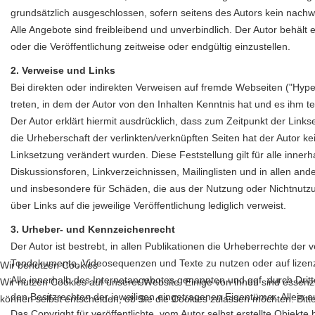
grundsätzlich ausgeschlossen, sofern seitens des Autors kein nachwei
Alle Angebote sind freibleibend und unverbindlich. Der Autor behäl
oder die Veröffentlichung zeitweise oder endgültig einzustellen.
2. Verweise und Links
Bei direkten oder indirekten Verweisen auf fremde Webseiten ("Hyper
treten, in dem der Autor von den Inhalten Kenntnis hat und es ihm t
Der Autor erklärt hiermit ausdrücklich, dass zum Zeitpunkt der Links
die Urheberschaft der verlinkten/verknüpften Seiten hat der Autor kein
Linksetzung verändert wurden. Diese Feststellung gilt für alle inn
Diskussionsforen, Linkverzeichnissen, Mailinglisten und in allen and
und insbesondere für Schäden, die aus der Nutzung oder Nichtnutzung
über Links auf die jeweilige Veröffentlichung lediglich verweist.
3. Urheber- und Kennzeichenrecht
Der Autor ist bestrebt, in allen Publikationen die Urheberrechte de
Tondokumente, Videosequenzen und Texte zu nutzen oder auf lizen
Wir benutzen Cookies
Alle innerhalb des Internetangebotes genannten und ggf. durch Dr
Wir nutzen Cookies auf unserer Website. Einige von ihnen sind essenzi
den Besitzrechten der jeweiligen eingetragenen Eigentümer. Allein a
können selbst entscheiden, ob Sie die Cookies zulassen möchten. Bitte
Das Copyright für veröffentlichte, vom Autor selbst erstellte Objekt