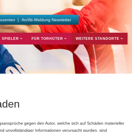
Dozenten
|
An/Ab-Meldung Newsletter
 SPIELER
FÜR TORHÜTER
WEITERE STANDORTE
aden
tungsansprüche gegen den Autor, welche sich auf Schäden materieller
und unvollständiger Informationen verursacht wurden, sind