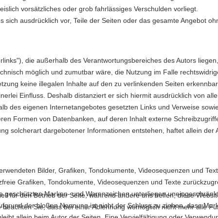
slich vorsätzliches oder grob fahrlässiges Verschulden vorliegt.
t es sich ausdrücklich vor, Teile der Seiten oder das gesamte Angebot
links"), die außerhalb des Verantwortungsbereiches des Autors liegen, 
echnisch möglich und zumutbar wäre, die Nutzung im Falle rechtswidrige
etzung keine illegalen Inhalte auf den zu verlinkenden Seiten erkennbar
erlei Einfluss. Deshalb distanziert er sich hiermit ausdrücklich von alle
erhalb des eigenen Internetangebotes gesetzten Links und Verweise sow
eren Formen von Datenbanken, auf deren Inhalt externe Schreibzugriffe m
 solcherart dargebotener Informationen entstehen, haftet allein der A
r verwendeten Bilder, Grafiken, Tondokumente, Videosequenzen und Texte 
zfreie Grafiken, Tondokumente, Videosequenzen und Texte zurückzugre
itte geschützten Marken- und Warenzeichen unterliegen uneingeschrän
ell für den Betrieb der Seite, während andere uns helfen, diese Websi
ufgrund der bloßen Nennung ist nicht der Schluss zu ziehen, dass Mark
 beachten Sie, dass bei einer Ablehnung womöglich nicht mehr alle Fun
e bleibt allein beim Autor der Seiten. Eine Vervielfältigung oder Verw