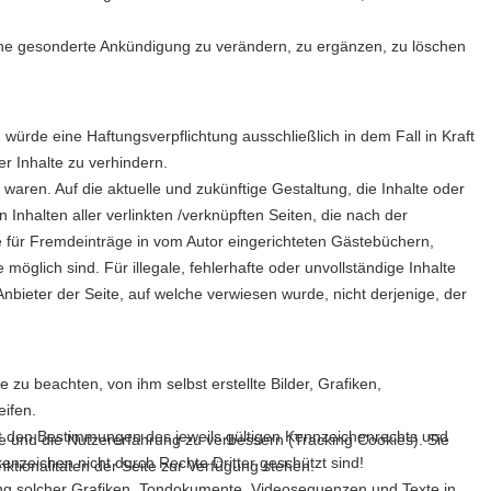
 ohne gesonderte Ankündigung zu verändern, zu ergänzen, zu löschen
würde eine Haftungsverpflichtung ausschließlich in dem Fall in Kraft
r Inhalte zu verhindern.
 waren. Auf die aktuelle und zukünftige Gestaltung, die Inhalte oder
n Inhalten aller verlinkten /verknüpften Seiten, die nach der
ie für Fremdeinträge in vom Autor eingerichteten Gästebüchern,
öglich sind. Für illegale, fehlerhafte oder unvollständige Inhalte
nbieter der Seite, auf welche verwiesen wurde, nicht derjenige, der
zu beachten, von ihm selbst erstellte Bilder, Grafiken,
ifen.
kt den Bestimmungen des jeweils gültigen Kennzeichenrechts und
te und die Nutzererfahrung zu verbessern (Tracking Cookies). Sie
enzeichen nicht durch Rechte Dritter geschützt sind!
ktionalitäten der Seite zur Verfügung stehen.
endung solcher Grafiken, Tondokumente, Videosequenzen und Texte in