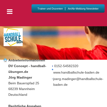
|
Trainer und Dozenten
An/Ab-Meldung Newsletter
Anbieterinformationen
DV Concept - handball-
0152-54582320
übungen.de
www.handballschule-baden.de
Jörg Madinger
joerg.madinger@handballschule-
Beim Bauerspfad 25
baden.de
68239 Mannheim
Deutschland
Rechtliche Angaben