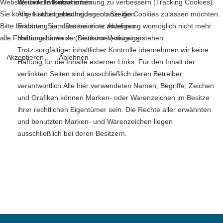
Website und die Nutzererfahrung zu verbessern (Tracking Cookies).
Weitere Informationen
Sie können selbst entscheiden, ob Sie die Cookies zulassen möchten.
Allg. Nutzungsbedingungen anzeigen
Bitte beachten Sie, dass bei einer Ablehnung womöglich nicht mehr
Erklärung zum Datenschutz anzeigen
alle Funktionalitäten der Seite zur Verfügung stehen.
Haftungshinweise (Disclaimer) anzeigen
Trotz sorgfältiger inhaltlicher Kontrolle übernehmen wir keine
Akzeptieren
Ablehnen
Haftung für die Inhalte externer Links. Für den Inhalt der
verlinkten Seiten sind ausschließlich deren Betreiber
verantwortlich.Alle hier verwendeten Namen, Begriffe, Zeichen
und Grafiken können Marken- oder Warenzeichen im Besitze
ihrer rechtlichen Eigentümer sein. Die Rechte aller erwähnten
und benutzten Marken- und Warenzeichen liegen
ausschließlich bei deren Besitzern.