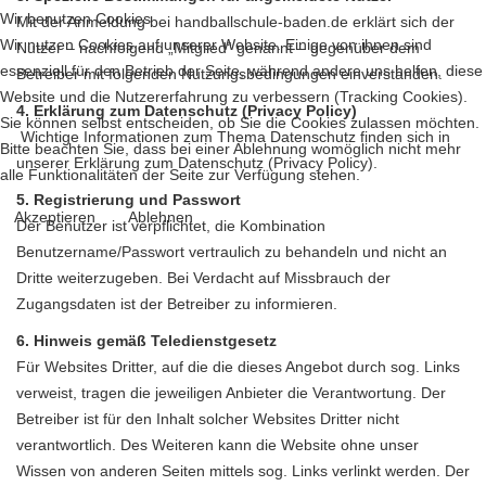
Wir benutzen Cookies
Mit der Anmeldung bei handballschule-baden.de erklärt sich der
Wir nutzen Cookies auf unserer Website. Einige von ihnen sind
Nutzer – nachfolgend „Mitglied“ genannt – gegenüber dem
essenziell für den Betrieb der Seite, während andere uns helfen, diese
Betreiber mit folgenden Nutzungsbedingungen einverstanden.
Website und die Nutzererfahrung zu verbessern (Tracking Cookies).
4. Erklärung zum Datenschutz (Privacy Policy)
Sie können selbst entscheiden, ob Sie die Cookies zulassen möchten.
Wichtige Informationen zum Thema Datenschutz finden sich in
Bitte beachten Sie, dass bei einer Ablehnung womöglich nicht mehr
unserer
Erklärung zum Datenschutz (Privacy Policy)
.
alle Funktionalitäten der Seite zur Verfügung stehen.
5. Registrierung und Passwort
Akzeptieren
Ablehnen
Der Benutzer ist verpflichtet, die Kombination
Benutzername/Passwort vertraulich zu behandeln und nicht an
Dritte weiterzugeben. Bei Verdacht auf Missbrauch der
Zugangsdaten ist der Betreiber zu informieren.
6. Hinweis gemäß Teledienstgesetz
Für Websites Dritter, auf die die dieses Angebot durch sog. Links
verweist, tragen die jeweiligen Anbieter die Verantwortung. Der
Betreiber ist für den Inhalt solcher Websites Dritter nicht
verantwortlich. Des Weiteren kann die Website ohne unser
Wissen von anderen Seiten mittels sog. Links verlinkt werden. Der