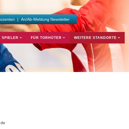
Dozenten
|
An/Ab-Meldung Newsletter
 SPIELER
FÜR TORHÜTER
WEITERE STANDORTE
.de