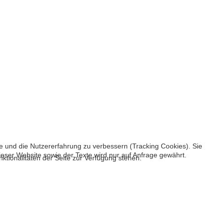
te und die Nutzererfahrung zu verbessern (Tracking Cookies). Sie
eser Website sowie der Texte wird nur auf Anfrage gewährt.
ktionalitäten der Seite zur Verfügung stehen.