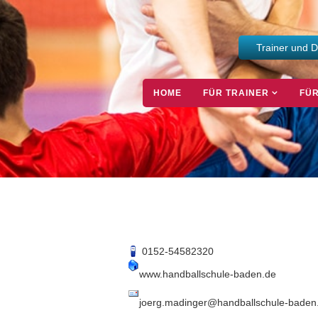
Trainer und 
HOME
FÜR TRAINER
FÜR
0152-54582320
www.handballschule-baden.de
joerg.madinger@handballschule-baden