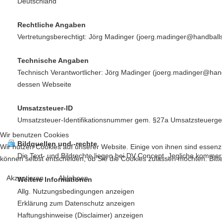
Deutschland
Rechtliche Angaben
Vertretungsberechtigt: Jörg Madinger (
joerg.madinger@handball
Technische Angaben
Technisch Verantwortlicher: Jörg Madinger (
joerg.madinger@hand
dessen Webseite
Umsatzsteuer-ID
Umsatzsteuer-Identifikationsnummer gem. §27a Umsatzsteuerg
Wir benutzen Cookies
Bildquellen und -rechte
Wir nutzen Cookies auf unserer Website. Einige von ihnen sind essenzi
Die Text- und Bildrechte liegen bei DV Concept. Jegliche kommer
können selbst entscheiden, ob Sie die Cookies zulassen möchten. Bitte
Akzeptieren
Ablehnen
Weitere Informationen
Allg. Nutzungsbedingungen anzeigen
Erklärung zum Datenschutz anzeigen
Haftungshinweise (Disclaimer) anzeigen