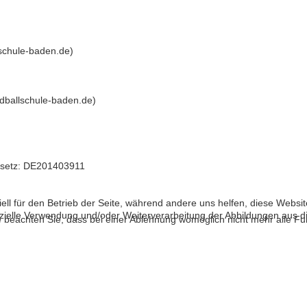
schule-baden.de
)
ballschule-baden.de
)
esetz: DE201403911
ell für den Betrieb der Seite, während andere uns helfen, diese Websi
zielle Verwendung und/oder Weiterverarbeitung der Abbildungen aus di
 beachten Sie, dass bei einer Ablehnung womöglich nicht mehr alle Fun